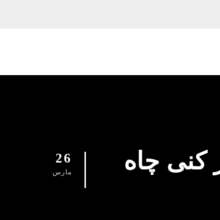
0912961576 چاه باز کنی چاه
26
مارس