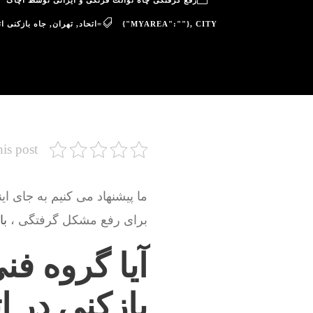
رفع گرفتگی چاه توالت فرنگی و ایرانی توسط آچاگ
CITY=اتحاد
,
{"MYAREA":""}
,
تهران
,
جاه بازکنی ات
his post
ما پیشنهاد می کنیم به جای ای
برای رفع مشکل گرفتگی ،
با
آیا گروه ف
بازکنی در 