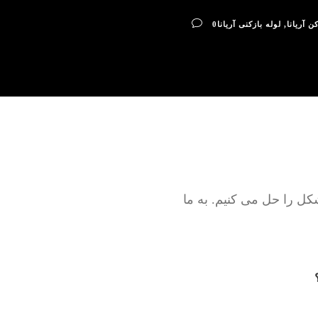
ن آریانا
,
لوله بازکنی آریانا
0
وله فاضلاب است. ما به صورت 100% تضمینی مشکل را حل می کنیم. به ما