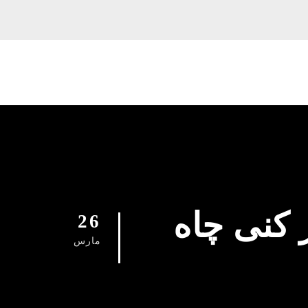
0912961576 چاه باز کنی چاه
26
مارس