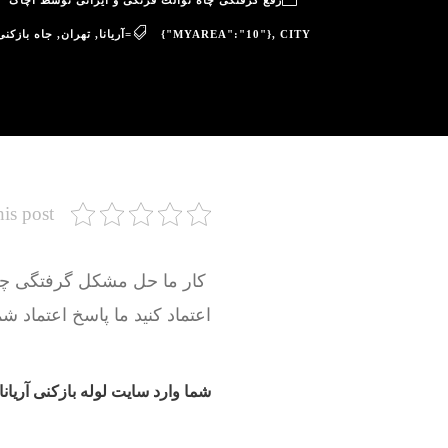
رفع گرفتگی چاه توالت فرنگی و ایرانی توسط آچاگ
CITY=آریانا
,
{"MYAREA":"10"}
,
تهران
,
جاه بازکنی 
his post
اعتماد کنید ما پاسخ اعتماد شم
شما وارد سایت لوله بازکنی آریانا