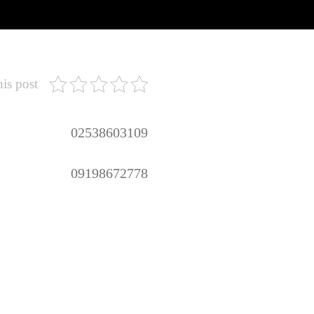
his post
02538603109
09198672778