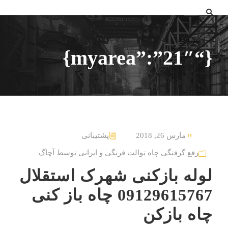
{“myarea”:”21″}
مارس 26, 2018
پشتیبانی
رفع گرفتگی چاه توالت فرنگی و ایرانی توسط آچاگ
لوله بازکنی شهرک استقلال
09129615767 چاه باز کنی
چاه بازکن