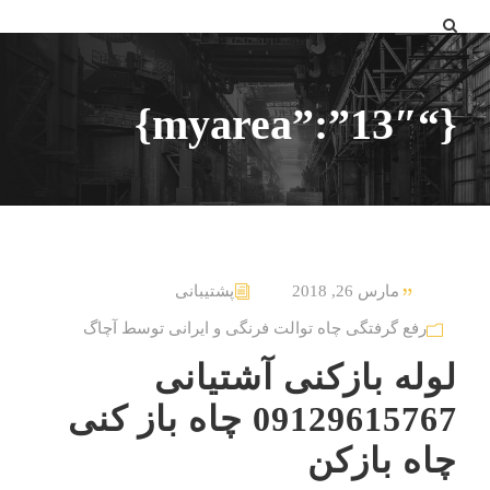
{“myarea”:”13″}
مارس 26, 2018
پشتیبانی
رفع گرفتگی چاه توالت فرنگی و ایرانی توسط آچاگ
لوله بازکنی آشتیانی
09129615767 چاه باز کنی
چاه بازکن