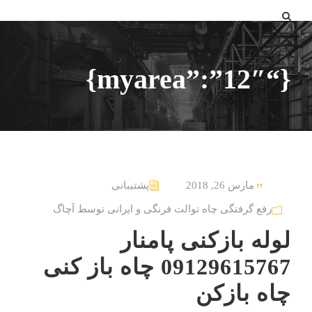
{“myarea”:”12″}
مارس 26, 2018
پشتیبانی
رفع گرفتگی چاه توالت فرنگی و ایرانی توسط آچاگ
لوله بازکنی پامنار
09129615767 چاه باز کنی
چاه بازکن