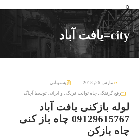
city=یافت آباد
مارس 26, 2018
پشتیبانی
رفع گرفتگی چاه توالت فرنگی و ایرانی توسط آچاگ
لوله بازکنی یافت آباد
09129615767 چاه باز کنی
چاه بازکن