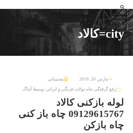
city=کالاد
مارس 26, 2018
پشتیبانی
رفع گرفتگی چاه توالت فرنگی و ایرانی توسط آچاگ
لوله بازکنی کالاد
09129615767 چاه باز کنی
چاه بازکن