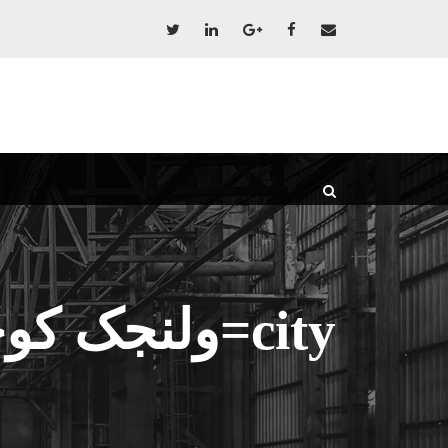
city=ولنجک کوچه بابک