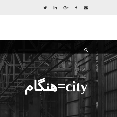
city=هنگام