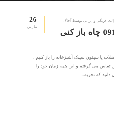
26
الت فرنگی و ایرانی توسط آچاگ
مارس
لوله بازکنی هنگام 09129615767 چاه باز کنی
اب یا سیفون سینک آشپزخانه را باز کنیم ،
کن تماس می گرفتم و این همه زمان خود را
انید که تجربه...