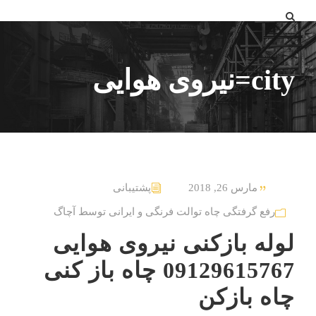
city=نیروی هوایی
مارس 26, 2018
پشتیبانی
رفع گرفتگی چاه توالت فرنگی و ایرانی توسط آچاگ
لوله بازکنی نیروی هوایی
09129615767 چاه باز کنی
چاه بازکن