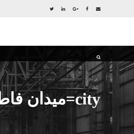
city=میدان فاطمی-جهاد