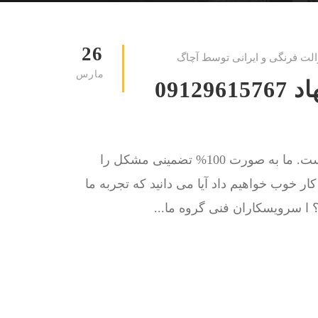
26
الت فرنگی و ایرانی توسط آچاگ
مارس
لوله بازکنی میدان فاطمی-جهاد 09129615767
کار ما حل مشکل گرفتگی چاه توالت و لوله فاضلاب است. ما به صورت 100% تضمینی مشکل را
 کار خوب خواهیم داد آیا می دانید که تجربه ما
 ا سرویسکاران فنی گروه ما...