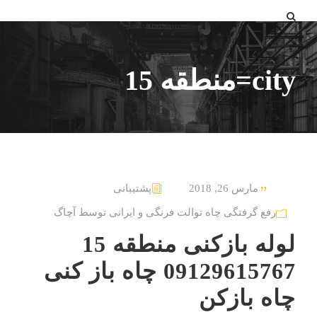
city=منطقه 15
مارس 26, 2018
پشتیبانی
رفع گرفتگی چاه توالت فرنگی و ایرانی توسط آچاگ
لوله بازکنی منطقه 15
09129615767 چاه باز کنی
چاه بازکن