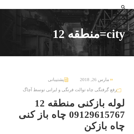
city=منطقه 12
مارس 26, 2018
پشتیبانی
رفع گرفتگی چاه توالت فرنگی و ایرانی توسط آچاگ
لوله بازکنی منطقه 12
09129615767 چاه باز کنی
چاه بازکن