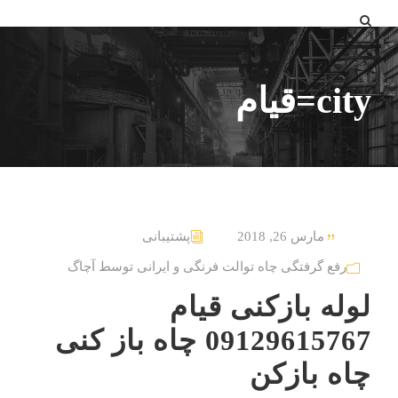
city=قیام
مارس 26, 2018
پشتیبانی
رفع گرفتگی چاه توالت فرنگی و ایرانی توسط آچاگ
لوله بازکنی قیام
09129615767 چاه باز کنی
چاه بازکن