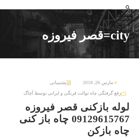
city=قصر فیروزه
مارس 26, 2018
پشتیبانی
رفع گرفتگی چاه توالت فرنگی و ایرانی توسط آچاگ
لوله بازکنی قصر فیروزه
09129615767 چاه باز کنی
چاه بازکن