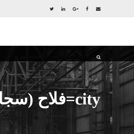
city=فلاح (سجاد)