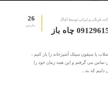
26
الت فرنگی و ایرانی توسط آچاگ
مارس
لوله بازکنی فلاح (سجاد) 09129615767 چاه باز
اب یا سیفون سینک آشپزخانه را باز کنیم ،
کن تماس می گرفتم و این همه زمان خود را
انیم که به...