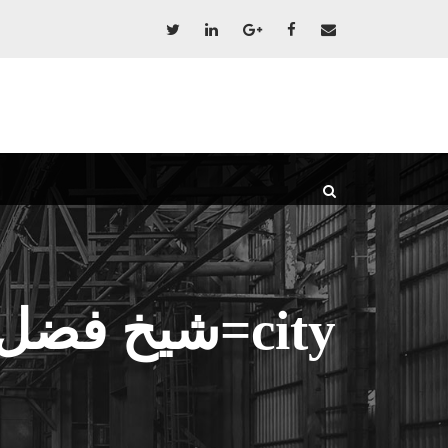
city=شیخ فضل الله نوری