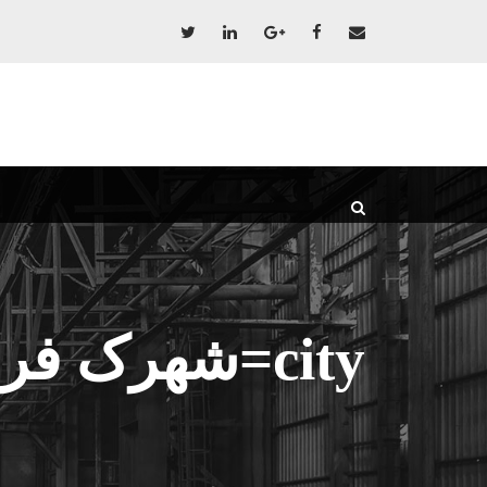
city=شهرک فرهنگیان-انصار