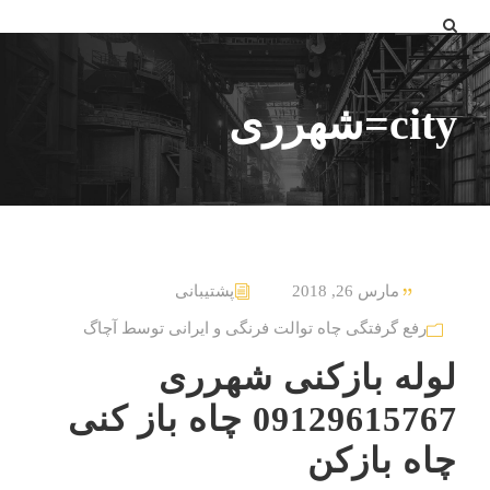
city=شهرری
مارس 26, 2018
پشتیبانی
رفع گرفتگی چاه توالت فرنگی و ایرانی توسط آچاگ
لوله بازکنی شهرری
09129615767 چاه باز کنی
چاه بازکن