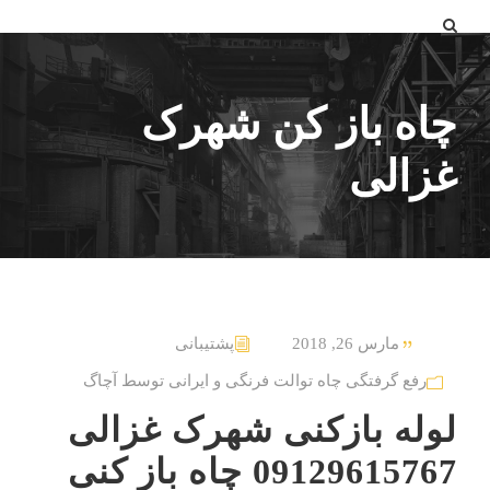
چاه باز کن شهرک
غزالی
مارس 26, 2018
پشتیبانی
رفع گرفتگی چاه توالت فرنگی و ایرانی توسط آچاگ
لوله بازکنی شهرک غزالی
09129615767 چاه باز کنی