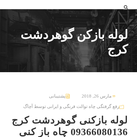
لوله بازکن گوهردشت
کرج
مارس 26, 2018
پشتیبانی
رفع گرفتگی چاه توالت فرنگی و ایرانی توسط آچاگ
لوله بازکنی گوهردشت کرج
09366080136 چاه باز کنی