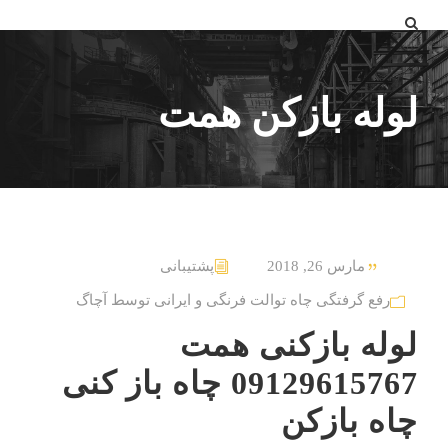
لوله بازکن همت
مارس 26, 2018
پشتیبانی
رفع گرفتگی چاه توالت فرنگی و ایرانی توسط آچاگ
لوله بازکنی همت
09129615767 چاه باز کنی
چاه بازکن