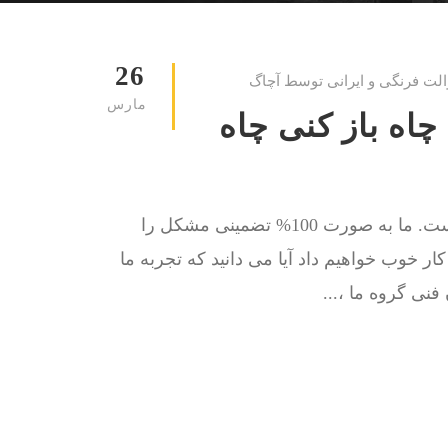
26
الت فرنگی و ایرانی توسط آچاگ
مارس
لوله بازکنی قم 09198528524 چاه باز کنی چاه
کار ما حل مشکل گرفتگی چاه توالت و لوله فاضلاب است. ما به صورت 100% تضمینی مشکل را
 کار خوب خواهیم داد آیا می دانید که تجربه ما
نی گروه ما ،...