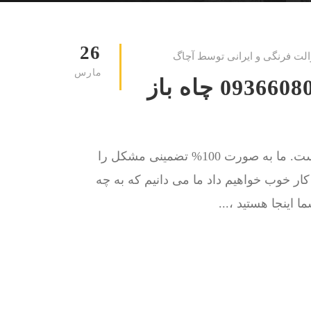
26
الت فرنگی و ایرانی توسط آچاگ
مارس
لوله بازکنی فردیس کرج 09366080136 چاه باز
کار ما حل مشکل گرفتگی چاه توالت و لوله فاضلاب است. ما به صورت 100% تضمینی مشکل را
ا کار خوب خواهیم داد ما می دانیم که به چه
اینجا هستید ،...