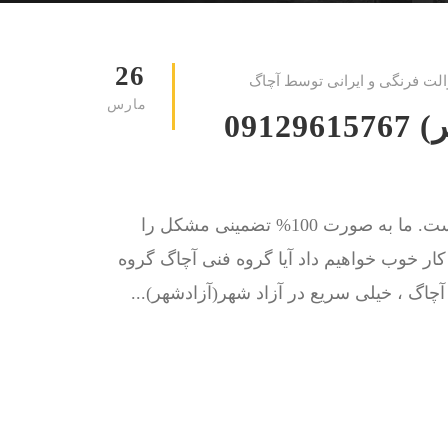
26
الت فرنگی و ایرانی توسط آچاگ
مارس
لوله بازکنی آزاد شهر(آزادشهر) 09129615767
کار ما حل مشکل گرفتگی چاه توالت و لوله فاضلاب است. ما به صورت 100% تضمینی مشکل را
ا کار خوب خواهیم داد آیا گروه فنی آچاگ گروه
چاگ ، خیلی سریع در آزاد شهر(آزادشهر)...