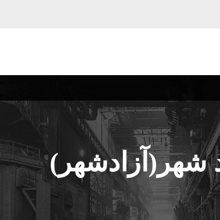
د شهر(آزادشهر)