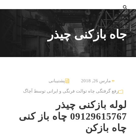
جاه بازکنی چیذر
مارس 26, 2018
پشتیبانی
رفع گرفتگی چاه توالت فرنگی و ایرانی توسط آچاگ
لوله بازکنی چیذر
09129615767 چاه باز کنی
چاه بازکن