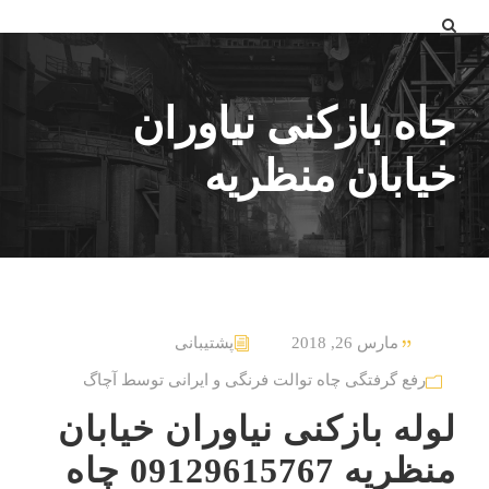
جاه بازکنی نیاوران
خیابان منظریه
مارس 26, 2018
پشتیبانی
رفع گرفتگی چاه توالت فرنگی و ایرانی توسط آچاگ
لوله بازکنی نیاوران خیابان
منظریه 09129615767 چاه