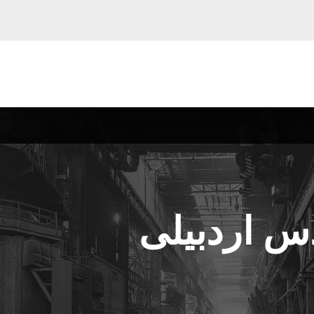
س اردبیلی