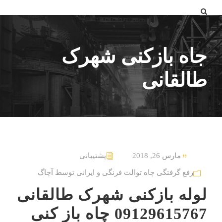
جاه بازکنی شهرک
طالقانی
مارس 26, 2018
پشتیبانی
رفع گرفتگی چاه توالت فرنگی و ایرانی توسط آچاگ
لوله بازکنی شهرک طالقانی
09129615767 چاه باز کنی