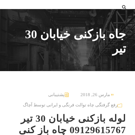
جاه بازکنی خیابان 30
تیر
مارس 26, 2018
پشتیبانی
رفع گرفتگی چاه توالت فرنگی و ایرانی توسط آچاگ
لوله بازکنی خیابان 30 تیر
09129615767 چاه باز کنی