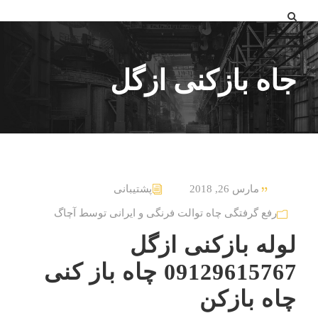
جاه بازکنی ازگل
مارس 26, 2018
پشتیبانی
رفع گرفتگی چاه توالت فرنگی و ایرانی توسط آچاگ
لوله بازکنی ازگل
09129615767 چاه باز کنی
چاه بازکن