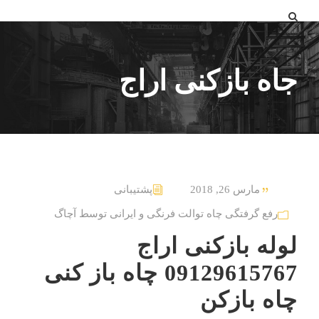
جاه بازکنی اراج
مارس 26, 2018
پشتیبانی
رفع گرفتگی چاه توالت فرنگی و ایرانی توسط آچاگ
لوله بازکنی اراج
09129615767 چاه باز کنی
چاه بازکن