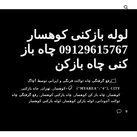
لوله بازکنی کوهسار
09129615767 چاه باز
کنی چاه بازکن
رفع گرفتگی چاه توالت فرنگی و ایرانی توسط آچاگ
CITY=کوهسار
,
{"MYAREA":"4"}
,
تهران
,
جاه بازکنی
کوهسار
,
چاه باز کن کوهسار
,
چاه بازکنی کوهسار
,
رفع گرفتگی چاه
توالت آجودانی
,
لوله بازکن کوهسار
,
لوله بازکنی کوهسار
0