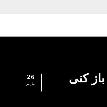
اد 09129615767 چاه باز کنی
26
مارس