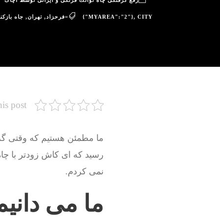
رفع گرفتگی چاه توالت فرنگی و ایرانی توسط آچاگ
CITY=فرحزاد
,
{"MYAREA":"2"}
,
تهران
,
جاه بازکن
his post
ما مطمئن هستیم که وقتی گرفت
رسید که ای کاش زودتر با چا
نمی کردم.
ما می دانیم