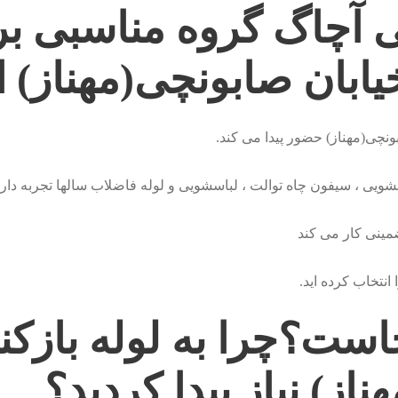
نی آچاگ گروه مناسبی بر
خیابان صابونچی(مهناز)
ونچی(مهناز) حضور پیدا می کند.
یی ، سیفون چاه توالت ، لباسشویی و لوله فاضلاب سالها تجربه دارد
مینی کار می کند
نتخاب کرده اید.
ست؟چرا به لوله بازکنی
از) نیاز پیدا کردید؟