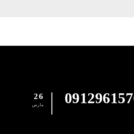
کنی خیابان صابونچی(مهناز) 09129615767
26
مارس