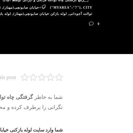
رفع گرفتگی چاه توالت فرنگی و ایرانی توسط آچاگ
CITY=خیابان صابونچی(مهناز)
,
{"MYAREA":"7"}
,
ت
توالت آجودانی
,
لوله بازکن خیابان صابونچی(مهناز)
,
لوله با
0
his post
شما به خاطر
گرفتگی چاه توا
نگرانی را برطرف کرده و محی
شما وارد سایت لوله بازکنی خیابا