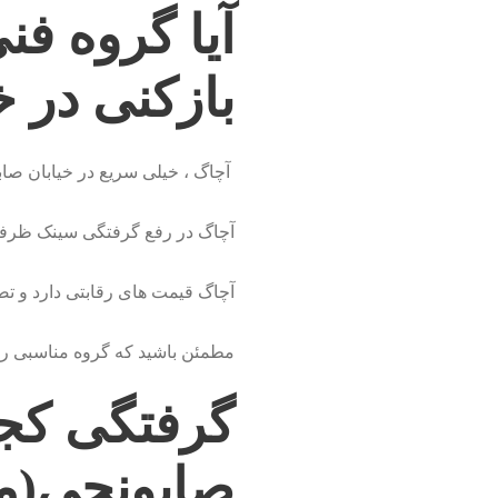
آیا گروه ف
بازکنی در 
آچاگ ، خیلی سریع در خیابان صاب
آچاگ در رفع گرفتگی سینک ظرفشو
آچاگ قیمت های رقابتی دارد و تض
مطمئن باشید که گروه مناسبی را ا
گرفتگی کجا
صابونچی(مهن