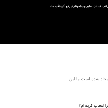
زکنی خیابان صابونچی(مهناز)
,
رفع گرفتگی چاه
یجاد شده است.ما این
ا انتخاب کرده ام؟