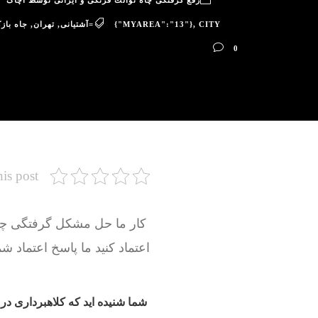
رفع گرفتگی چاه توالت فرنگی و ایرانی توسط آچاگ
CITY=آشتیانی
,
{"MYAREA":"13"}
,
تهران
,
جاه باز
0
his post
اعتماد کنید ما پاسخ اعتماد شم
شما شنیده اید که کلاهبرداری در