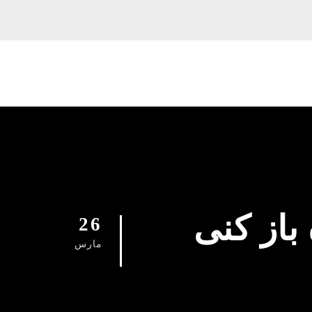
تیانی 09129615767 چاه باز کنی
26
مارس