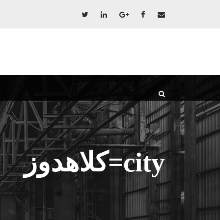
city=کلاهدوز