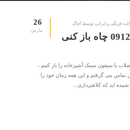
26
الت فرنگی و ایرانی توسط آچاگ
مارس
لوله بازکنی کلاهدوز 09129615767 چاه باز کنی
اب یا سیفون سینک آشپزخانه را باز کنیم ،
کن تماس می گرفتم و این همه زمان خود را
یده اید که کلاهبرداری...