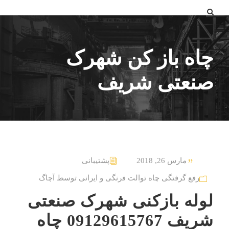
چاه باز کن شهرک
صنعتی شریف
مارس 26, 2018
پشتیبانی
رفع گرفتگی چاه توالت فرنگی و ایرانی توسط آچاگ
لوله بازکنی شهرک صنعتی
شریف 09129615767 چاه