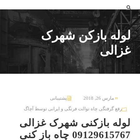
لوله بازکن شهرک
غزالی
مارس 26, 2018
پشتیبانی
رفع گرفتگی چاه توالت فرنگی و ایرانی توسط آچاگ
لوله بازکنی شهرک غزالی
09129615767 چاه باز کنی