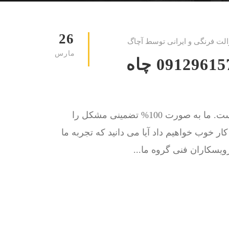
26
الت فرنگی و ایرانی توسط آچاگ
مارس
لوله بازکنی شهرک دژبان 09129615767 چاه
کار ما حل مشکل گرفتگی چاه توالت و لوله فاضلاب است. ما به صورت 100% تضمینی مشکل را
 کار خوب خواهیم داد آیا می دانید که تجربه ما
یسکاران فنی گروه ما...