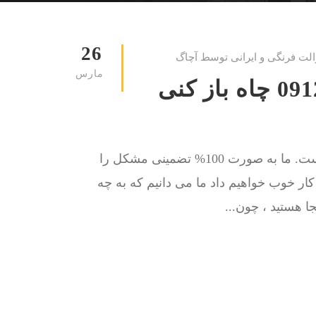
26
الت فرنگی و ایرانی توسط آچاگ
مارس
لوله بازکنی حکمت 09129615767 چاه باز کنی
کار ما حل مشکل گرفتگی چاه توالت و لوله فاضلاب است. ما به صورت 100% تضمینی مشکل را
ا کار خوب خواهیم داد ما می دانیم که به چه
ا هستید ، چون...