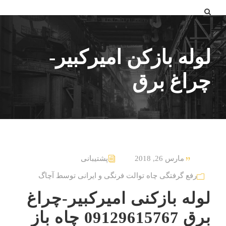
لوله بازکن امیرکبیر-
چراغ برق
مارس 26, 2018
پشتیبانی
رفع گرفتگی چاه توالت فرنگی و ایرانی توسط آچاگ
لوله بازکنی امیرکبیر-چراغ
برق 09129615767 چاه باز