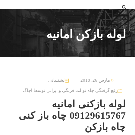
لوله بازکن امانیه
مارس 26, 2018
پشتیبانی
رفع گرفتگی چاه توالت فرنگی و ایرانی توسط آچاگ
لوله بازکنی امانیه
09129615767 چاه باز کنی
چاه بازکن