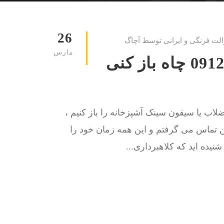
26
الت فرنگی و ایرانی توسط آچاگ
مارس
لوله بازکنی کلاهدوز 09129615767 چاه باز کنی
اب یا سیفون سینک آشپزخانه را باز کنیم ،
کن تماس می گرفتم و این همه زمان خود را
یده اید که کلاهبرداری...