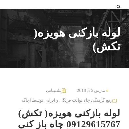
لوله بازکنی هویزه(
تکش)
مارس 26, 2018
پشتیبانی
رفع گرفتگی چاه توالت فرنگی و ایرانی توسط آچاگ
لوله بازکنی هویزه( تکش)
09129615767 چاه باز کنی