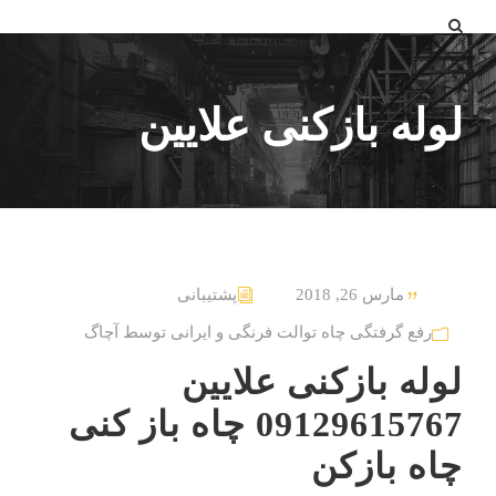
لوله بازکنی علایین
مارس 26, 2018
پشتیبانی
رفع گرفتگی چاه توالت فرنگی و ایرانی توسط آچاگ
لوله بازکنی علایین
09129615767 چاه باز کنی
چاه بازکن