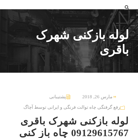
لوله بازکنی شهرک
باقری
مارس 26, 2018
پشتیبانی
رفع گرفتگی چاه توالت فرنگی و ایرانی توسط آچاگ
لوله بازکنی شهرک باقری
09129615767 چاه باز کنی