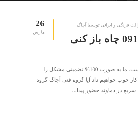
26
الت فرنگی و ایرانی توسط آچاگ
مارس
لوله بازکنی دماوند 09129615767 چاه باز کنی
کار ما حل مشکل گرفتگی چاه توالت و لوله فاضلاب است. ما به صورت 100% تضمینی مشکل را
ا کار خوب خواهیم داد آیا گروه فنی آچاگ گروه
ریع در دماوند حضور پیدا...