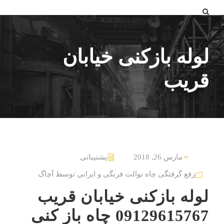
لوله بازکنی خیابان
قریب
مارس 26, 2018
پشتیبانی
رفع گرفتگی چاه توالت فرنگی و ایرانی توسط آچاگ
لوله بازکنی خیابان قریب
09129615767 چاه باز کنی